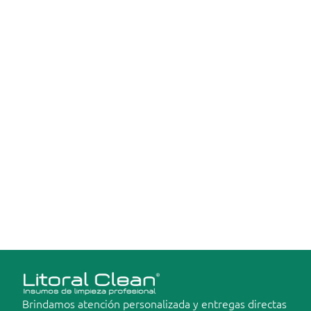
Pileta
Industria
Lavandería
Vehículos
Join
Events
Experts
Enviar
Brindamos atención personalizada y entregas directas 