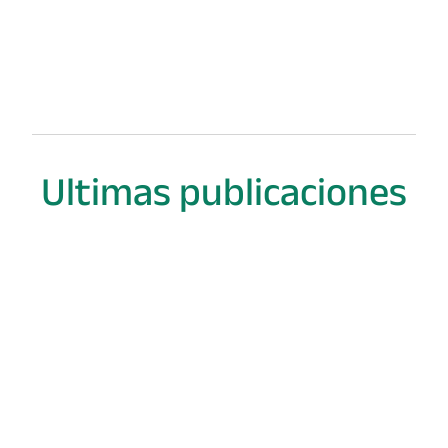
Suspendisse eleifend quis sapien viverra iaculis.
Mauris sodales ut mauris id rutrum. Etiam feugi
sapien ut mauris elementum aliquet. Curabitur 
iaculis augue, at iaculis felis. Mauris pretium.
Consultar
Catálogo
Ultimas publicaciones