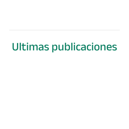
Mauris sodales ut mauris id rutrum. Etiam feugi
sapien ut mauris elementum aliquet. Curabitur 
iaculis augue, at iaculis felis. Mauris pretium.
Consultar
Catálogo
Ultimas publicaciones